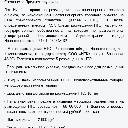
Сведения о Предмете аукциона:
Лот № 1 – право на размещение нестационарного торгового
объекта, за исключением нестационарного торгового объекта на
базе транспортного средства (далее - НТО) в месте,
определенном пунктом 7.57. Схемы размещения НТО на землях,
государственная собственность на которые не разграничена,
утвержденной Постановлением Администрации города
Новошахтинска от 24.01.2020 № 32.
- Место размещения НТО: Ростовская обл., г. Новошахтинск, ул.
Комсомольская, (площадка перед ООО «НТК» по ул. Базарной,
48/50). Галерея в количестве 5 размещенных НТО.
- Площадь земельного участка, предназначенного для размещения
НТО: 60 кв.м.
- Вид и цель использования НТО: Продовольственные товары,
непродовольственные товары.
- Срок действия договора на размещение НТО: 10 лет.
- Начальная цена предмета аукциона – годовой размер платы на
размещение НТО составляет: 98 667,00 ( Девяносто восемь
тысяч шестьсот шестьдесят семь) рублей 00 коп.
- Шаг аукциона – 2 900 руб.
- Сумма задатка – 19 733,40 руб.