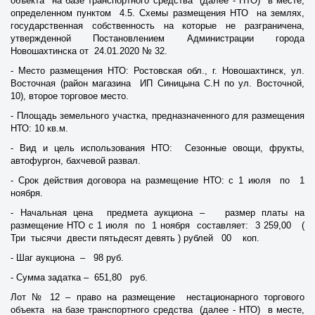
объекта на базе транспортного средства (далее - НТО) в месте,
определенном пунктом 4.5. Схемы размещения НТО на землях,
государственная собственность на которые не разграничена,
утвержденной Постановлением Администрации города
Новошахтинска от 24.01.2020 № 32.
- Место размещения НТО: Ростовская обл., г. Новошахтинск, ул.
Восточная (район магазина ИП Синицына С.Н по ул. Восточной,
10), второе торговое место.
- Площадь земельного участка, предназначенного для размещения
НТО: 10 кв.м.
- Вид и цель использования НТО: Сезонные овощи, фрукты,
автофургон, бахчевой развал.
- Срок действия договора на размещение НТО: с 1 июля по 1
ноября.
- Начальная цена предмета аукциона – размер платы на
размещение НТО с 1 июля по 1 ноября составляет: 3 259,00 (
Три тысячи двести пятьдесят девять ) рублей 00 коп.
- Шаг аукциона – 98 руб.
- Сумма задатка – 651,80 руб.
Лот № 12 – право на размещение нестационарного торгового
объекта на базе транспортного средства (далее - НТО) в месте,