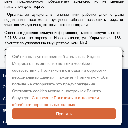
цене, предложенной победителем аукциона, но не меньше
начальной цены торгов.
Организатор аукциона в течение пяти рабочих дней с даты
подписания протокола аукциона обязан возвратить задаток
участникам аукциона, которые его не выиграли.
Справки и дополнительную информацию, можно получить по тел.
2-21-38 или по адресу: г. Новошахтинск, ул. Харьковская, 133 ,
Комитет по управлению имуществом ком. № 4.
С аукционной документацией и типовыми документами (договор
размещения НТО) можно ознакомиться на официальном сайте
Сайт использует сервис веб-аналитики Яндекс
города Новошахтинска novoshakhtinsk.org.
Метрика с помощью технологии «cookie» в
соответствии с Политикой в отношении обработки
Город
персональных данных. Нажмите «Принять», чтобы
больше не отображать это предупреждение.
Экономика
Отключить cookies можно в настройках Вашего
браузера.
Cогласие c Политикой в отношении
Административные регламенты
обработки персональных данных
Жителю
Принять
Власть