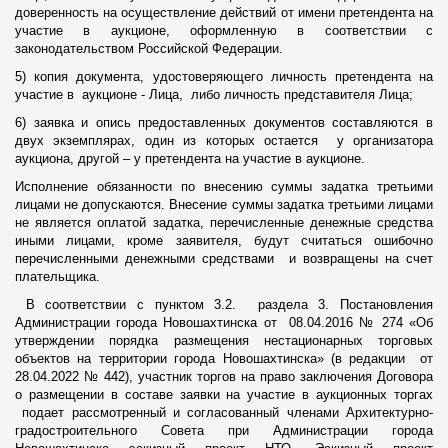
доверенность на осуществление действий от имени претендента на
участие в аукционе, оформленную в соответствии с
законодательством Российской Федерации.
5) копия документа, удостоверяющего личность претендента на
участие в аукционе - Лица, либо личность представителя Лица;
6) заявка и опись предоставленных документов составляются в
двух экземплярах, один из которых остается у организатора
аукциона, другой – у претендента на участие в аукционе.
Исполнение обязанности по внесению суммы задатка третьими
лицами не допускаются. Внесение суммы задатка третьими лицами
не является оплатой задатка, перечисленные денежные средства
иными лицами, кроме заявителя, будут считаться ошибочно
перечисленными денежными средствами и возвращены на счет
плательщика.
В соответствии с пунктом 3.2. раздела 3. Постановления
Администрации города Новошахтинска от 08.04.2016 № 274 «Об
утверждении порядка размещения нестационарных торговых
объектов на территории города Новошахтинска» (в редакции от
28.04.2022 № 442), участник торгов на право заключения Договора
о размещении в составе заявки на участие в аукционных торгах
подает рассмотренный и согласованный членами Архитектурно-
градостроительного Совета при Администрации города