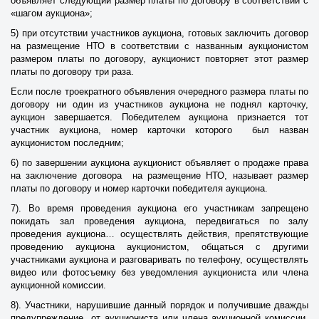
объявляет следующий размер платы по договору в соответствии с
«шагом аукциона»;
5) при отсутствии участников аукциона, готовых заключить договор
на размещение НТО в соответствии с названным аукционистом
размером платы по договору, аукционист повторяет этот размер
платы по договору три раза.
Если после троекратного объявления очередного размера платы по
договору ни один из участников аукциона не поднял карточку,
аукцион завершается. Победителем аукциона признается тот
участник аукциона, номер карточки которого был назван
аукционистом последним;
6) по завершении аукциона аукционист объявляет о продаже права
на заключение договора на размещение НТО, называет размер
платы по договору и номер карточки победителя аукциона.
7). Во время проведения аукциона его участникам запрещено
покидать зал проведения аукциона, передвигаться по залу
проведения аукциона… осуществлять действия, препятствующие
проведению аукциона аукционистом, общаться с другими
участниками аукциона и разговаривать по телефону, осуществлять
видео или фотосъемку без уведомления аукциониста или члена
аукционной комиссии.
8). Участники, нарушившие данный порядок и получившие дважды
предупреждение от аукциониста или члена аукционной комиссии,