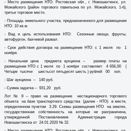
- Место размещения НТО: Ростовская обл., г. Новошахтинск, ул.
Можайского (район торгового павильона по ул. Можайского, 1-б),
третье торговое место.
- Площадь земельного участка, предназначенного для размещения
НТО: 10 кв.м.
- Вид и цель использования НТО: Сезонные овощи, фрукты,
автофургон, бахчевой развал.
- Срок действия договора на размещение НТО: с 1 июля по 1
ноября.
- Начальная цена предмета аукциона – размер платы на
размещение НТО с 1 июля по 1 ноября составляет: 4 656,00 (
Четыре тысячи шестьсот пятьдесят шесть ) рублей 00 коп.
- Шаг аукциона – 140 руб.
- Сумма задатка – 931,20 руб.
Лот № 9 – право на размещение нестационарного торгового
объекта на базе транспортного средства (далее - НТО) в месте,
определенном пунктом 3.29. Схемы размещения НТО на землях,
государственная собственность на которые не разграничена,
утвержденной Постановлением Администрации города
Новошахтинска от 24.01.2020 № 32.
- Место размещения НТО: Ростовская обл., г. Новошахтинск, ул.